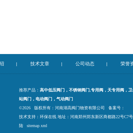
绍
技术文章
公司动态
荣誉
|
|
|
推荐产品：
高中低压阀门，不锈钢阀门,专用阀，天专用阀，
站阀门，电动阀门，气动阀门
©2026 版权所有：河南湖高阀门物资有限公司
备案号：
技术支持：
环保在线
地址：河南郑州郑东新区商都路22号C7号
陆
sitemap.xml