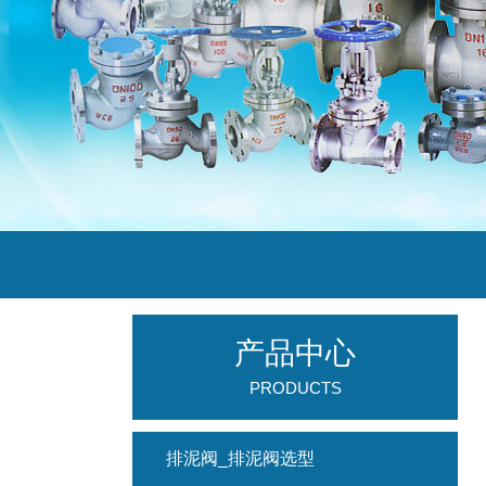
产品中心
PRODUCTS
排泥阀_排泥阀选型