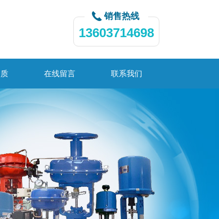
销售热线
13603714698
资质
在线留言
联系我们