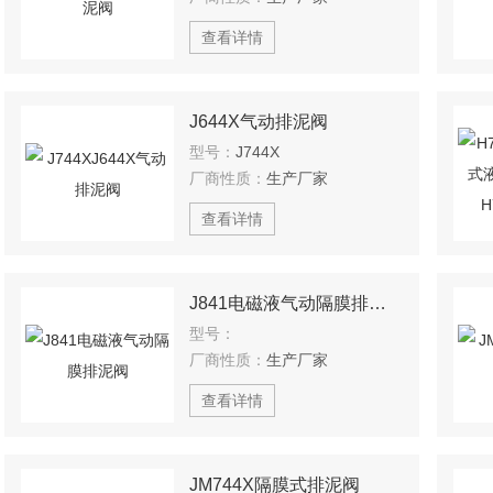
查看详情
J644X气动排泥阀
型号：
J744X
厂商性质：
生产厂家
查看详情
J841电磁液气动隔膜排泥阀
型号：
厂商性质：
生产厂家
查看详情
JM744X隔膜式排泥阀