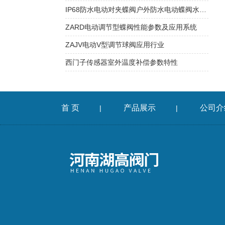
IP68防水电动对夹蝶阀户外防水电动蝶阀水下专用电动蝶阀
ZARD电动调节型蝶阀性能参数及应用系统
ZAJV电动V型调节球阀应用行业
西门子传感器室外温度补偿参数特性
首 页
产品展示
公司介
|
|