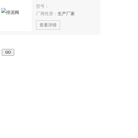
型号：
厂商性质：
生产厂家
查看详情
页