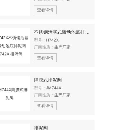
查看详情
不锈钢活塞式液动池底排泥阀H742X 排污阀
型号：
H742X
厂商性质：
生产厂家
查看详情
隔膜式排泥阀
型号：
JM744X
厂商性质：
生产厂家
查看详情
排泥阀