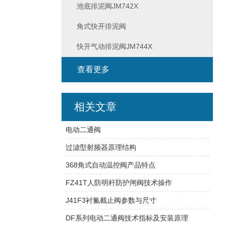
池底排泥阀JM742X
角式快开排泥阀
快开气动排泥阀JM744X
查看更多
相关文章
电动二通阀
过滤型射频器原理结构
368角式自动温控阀产品特点
FZ41T人防明杆防护闸阀技术操作
J41F3衬氟截止阀参数与尺寸
DF系列电动二通阀技术指标及安装原理