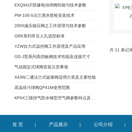
EXQ941F防爆电动球阀性能与技术参数
PW-100-5法兰洒水喷枪安装技术
200X减压稳压阀之工作原理与技术参数
GRK系列常压人孔选型标准
YZW自力式温控阀工作原理及产品应用
共 11 条记
GD-J型系列高挡板阀技术性能及连接尺寸
气动固定式球阀安装注意事项
X43W二通法兰式旋塞阀适用介质及主要性能
高温排污球阀QP41M使用范围
KP4X三级排气防水锤型空气阀参数特点及产品功能
首 页
产品展示
公司介绍
|
|
|