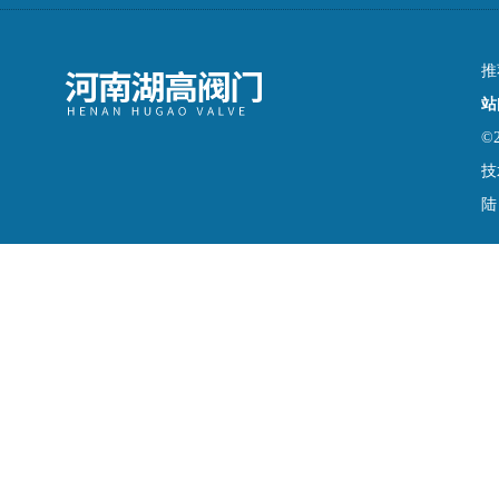
推
站
©
技
陆