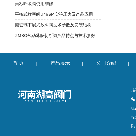
美标呼吸阀使用维修
平衡式柱塞阀U46SM实验压力及产品应用
搪玻璃下展式放料阀技术参数及安装结构
ZMBQ气动薄膜切断阀产品特点与技术参数
首 页
产品展示
公司介绍
|
|
|
推
站
©
技
陆