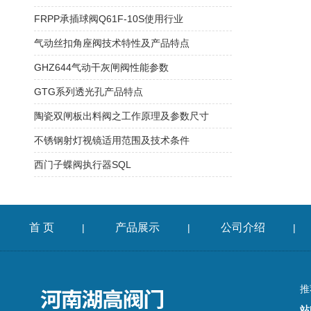
FRPP承插球阀Q61F-10S使用行业
气动丝扣角座阀技术特性及产品特点
GHZ644气动干灰闸阀性能参数
GTG系列透光孔产品特点
陶瓷双闸板出料阀之工作原理及参数尺寸
不锈钢射灯视镜适用范围及技术条件
​西门子蝶阀执行器SQL
首 页
产品展示
公司介绍
|
|
|
推
站