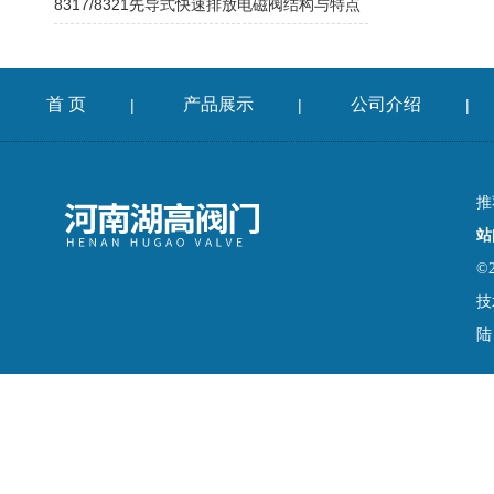
8317/8321先导式快速排放电磁阀结构与特点
首 页
产品展示
公司介绍
|
|
|
推
站
©
技
陆