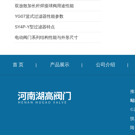
双放散加长杆焊接球阀用途性能
YG07篮式过滤器性能参数
SY4P-Y型过滤器特点
电动阀门系列结构性能与外形尺寸
首 页
产品展示
公司介绍
|
|
|
推
站
©
技
陆