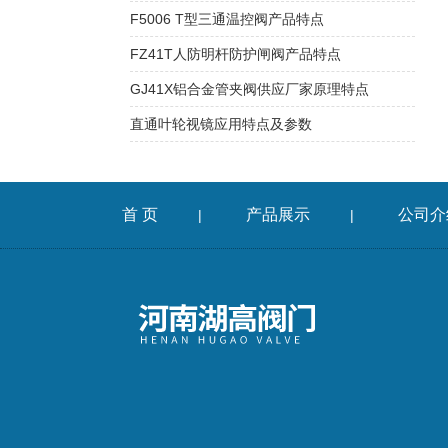
F5006 T型三通温控阀产品特点
FZ41T人防明杆防护闸阀产品特点
GJ41X铝合金管夹阀供应厂家原理特点
直通叶轮视镜应用特点及参数
首 页
产品展示
公司介
|
|