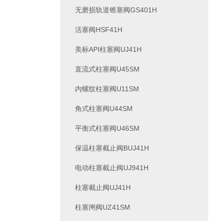
无磨损轨道锥塞阀GS401H
活塞阀HSF41H
美标API柱塞阀UJ41H
直流式柱塞阀U45SM
内螺纹柱塞阀U11SM
角式柱塞阀U44SM
平衡式柱塞阀U46SM
保温柱塞截止阀BUJ41H
电动柱塞截止阀UJ941H
柱塞截止阀UJ41H
柱塞闸阀UZ41SM