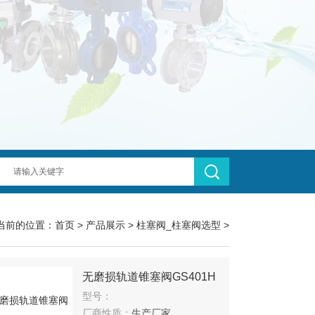
当前的位置：
首页
>
产品展示
>
柱塞阀_柱塞阀选型
>
无磨损轨道锥塞阀GS401H
型号：
厂商性质：
生产厂家