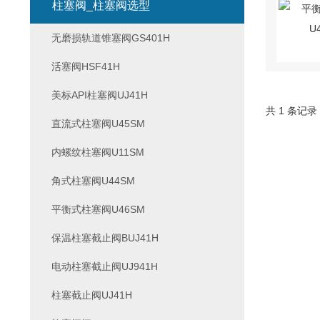
柱塞阀_柱塞阀选型
无磨损轨道锥塞阀GS401H
活塞阀HSF41H
美标API柱塞阀UJ41H
共 1 条记录
直流式柱塞阀U45SM
内螺纹柱塞阀U11SM
角式柱塞阀U44SM
平衡式柱塞阀U46SM
保温柱塞截止阀BUJ41H
电动柱塞截止阀UJ941H
柱塞截止阀UJ41H