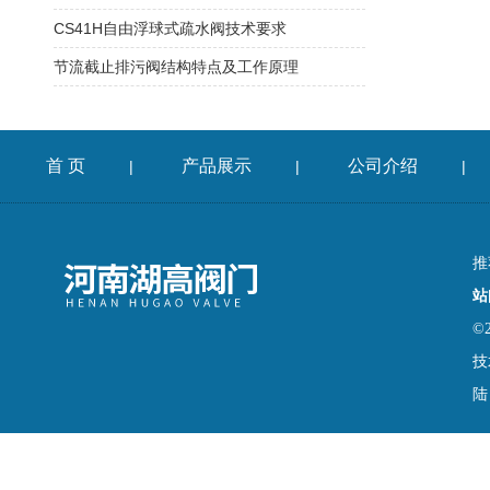
CS41H自由浮球式疏水阀技术要求
节流截止排污阀结构特点及工作原理
首 页
产品展示
公司介绍
|
|
|
推
站
©
技
陆