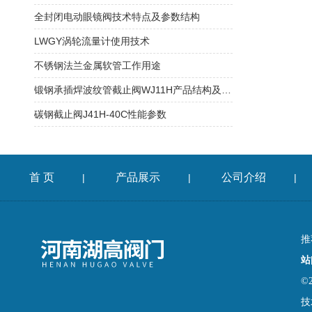
全封闭电动眼镜阀技术特点及参数结构
LWGY涡轮流量计使用技术
不锈钢法兰金属软管工作用途
锻钢承插焊波纹管截止阀WJ11H产品结构及适用介质
碳钢截止阀J41H-40C性能参数
首 页
产品展示
公司介绍
|
|
|
推
站
©
技