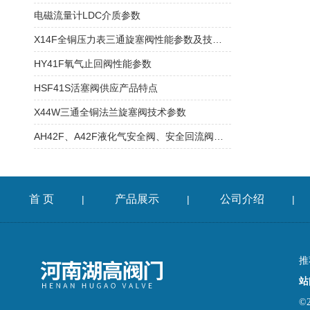
电磁流量计LDC介质参数
X14F全铜压力表三通旋塞阀性能参数及技术规范
HY41F氧气止回阀性能参数
HSF41S活塞阀供应产品特点
X44W三通全铜法兰旋塞阀技术参数
AH42F、A42F液化气安全阀、安全回流阀外形尺寸
首 页
产品展示
公司介绍
|
|
|
推
站
©