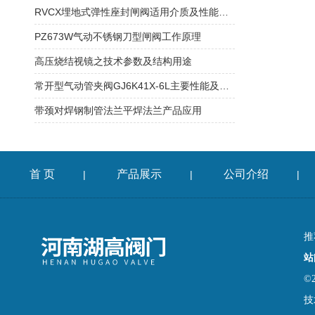
RVCX埋地式弹性座封闸阀适用介质及性能参数
PZ673W气动不锈钢刀型闸阀工作原理
高压烧结视镜之技术参数及结构用途
常开型气动管夹阀GJ6K41X-6L主要性能及适用介质
带颈对焊钢制管法兰平焊法兰产品应用
首 页
产品展示
公司介绍
|
|
|
推
站
©
技