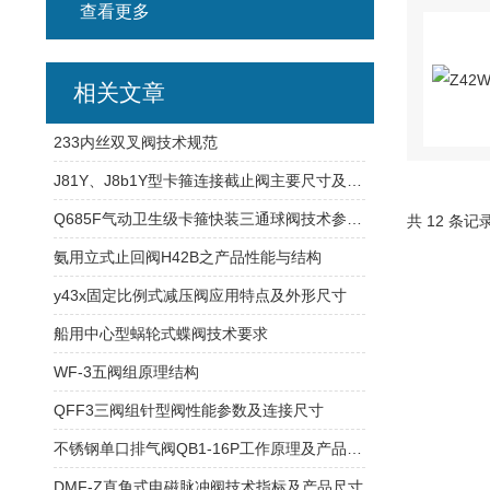
查看更多
相关文章
233内丝双叉阀技术规范
J81Y、J8b1Y型卡箍连接截止阀主要尺寸及产品应用
Q685F气动卫生级卡箍快装三通球阀技术参数与连接尺寸
共 12 条记
氨用立式止回阀H42B之产品性能与结构
y43x固定比例式减压阀应用特点及外形尺寸
船用中心型蜗轮式蝶阀技术要求
WF-3五阀组原理结构
QFF3三阀组针型阀性能参数及连接尺寸
不锈钢单口排气阀QB1-16P工作原理及产品优点
DMF-Z直角式电磁脉冲阀技术指标及产品尺寸