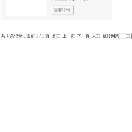
查看详情
共 1 条记录，当前 1 / 1 页 首页 上一页 下一页 末页 跳转到第
页