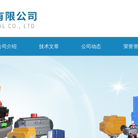
公司介绍
技术文章
公司动态
荣誉