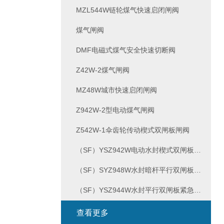
MZL544W链轮煤气快速启闭闸阀
煤气闸阀
DMF电磁式煤气安全快速切断阀
Z42W-2煤气闸阀
MZ48W城市快速启闭闸阀
Z942W-2型电动煤气闸阀
Z542W-1伞齿轮传动楔式双闸板闸阀
（SF）YSZ942W电动水封楔式双闸板煤气闸阀
（SF）SYZ948W水封暗杆平行双闸板紧急切断阀
（SF）YSZ944W水封平行双闸板紧急切断阀
查看更多