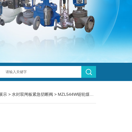
展示
>
水封双闸板紧急切断阀
>
MZL544W链轮煤气快速启闭闸阀