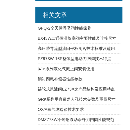
相关文章
GFQ-2全天候呼吸阀性能保养
BX43W二通保温旋塞阀主要性能及连接尺寸
高压带导流型油田平板闸阀技术标准及适用管路
PZ973W-16P整体型电动刀闸阀技术特点
j41n系列液化气截止阀安装使用
钢衬四氟补偿器性能参数
链轮式浆液阀LZ73X之产品结构及应用特点
GRK系列垂直吊盖人孔技术参数及重量尺寸
OX/A氧气终端箱技术要求
DMZ773W不锈钢液动暗杆刀闸阀性能规范与连接尺寸