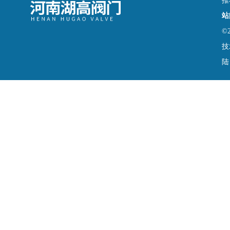
推
站
©
技
陆