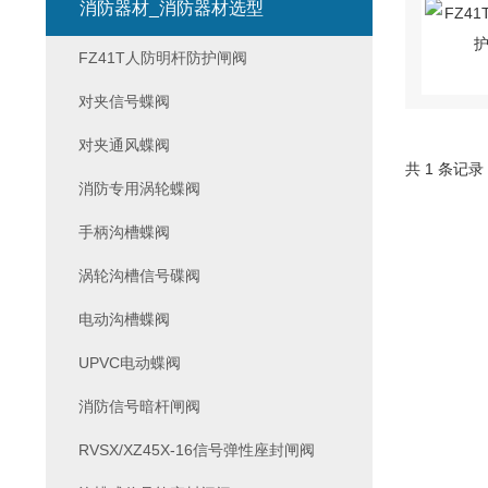
消防器材_消防器材选型
FZ41T人防明杆防护闸阀
对夹信号蝶阀
对夹通风蝶阀
共 1 条记录
消防专用涡轮蝶阀
手柄沟槽蝶阀
涡轮沟槽信号碟阀
电动沟槽蝶阀
UPVC电动蝶阀
消防信号暗杆闸阀
RVSX/XZ45X-16信号弹性座封闸阀