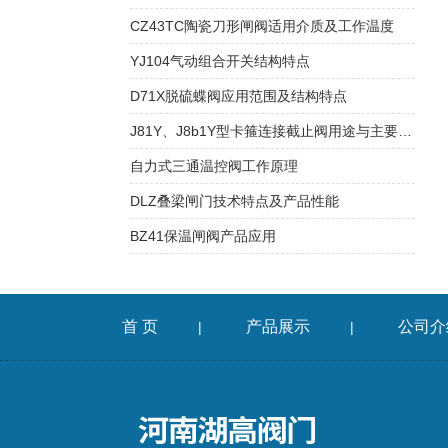
CZ43TC陶瓷刀形闸阀适用介质及工作温度
YJ104气动组合开关结构特点
D71X脱硫蝶阀应用范围及结构特点
J81Y、J8b1Y型卡箍连接截止阀用途与主要尺寸
自力式三通温控阀工作原理
DLZ叠梁闸门技术特点及产品性能
BZ41保温闸阀产品应用
首 页
产品展示
公司介
|
|