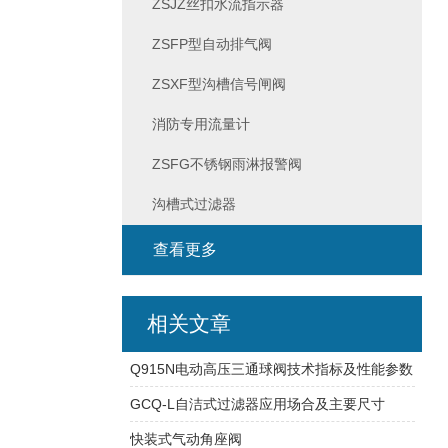
ZSJZ丝扣水流指示器
ZSFP型自动排气阀
ZSXF型沟槽信号闸阀
消防专用流量计
ZSFG不锈钢雨淋报警阀
沟槽式过滤器
查看更多
相关文章
Q915N电动高压三通球阀技术指标及性能参数
GCQ-L自洁式过滤器应用场合及主要尺寸
快装式气动角座阀