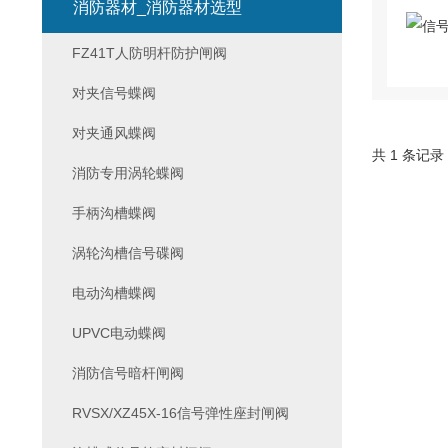
消防器材_消防器材选型
FZ41T人防明杆防护闸阀
对夹信号蝶阀
对夹通风蝶阀
共 1 条记录
消防专用涡轮蝶阀
手柄沟槽蝶阀
涡轮沟槽信号碟阀
电动沟槽蝶阀
UPVC电动蝶阀
消防信号暗杆闸阀
RVSX/XZ45X-16信号弹性座封闸阀