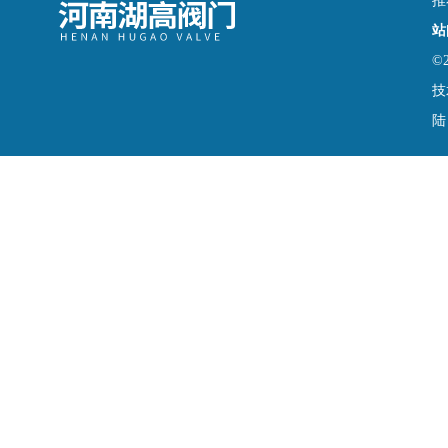
推
站
©
技
陆