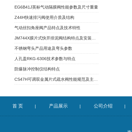
EG6B41J英标气动隔膜阀性能参数及尺寸重量
Z44H快速排污阀使用介质及结构
气动丝扣角座阀产品特点及技术特性
JM744X膜片式快开排泥阀结构特点及安装须知
不锈钢弯头产品用途及弯头参数
人孔盖RKG-6306技术参数与特点
防爆脉冲控制仪结构特点
CS47H可调双金属片式疏水阀性能规范及主要特点
首 页
产品展示
公司介绍
|
|
|