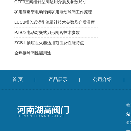
QFF3三阀组针型阀适用介质及参数尺寸
矿用隔爆型电动球阀矿用电动球阀工作原理
LUCB插入式涡街流量计技术参数及介质温度
PZ973电动对夹式刀形闸阀技术参数
ZGB-II抽屉阻火器适用范围及性能特点
全焊接球阀性能用途
首 页
产品展示
公司介绍
|
|
|
推
站
©