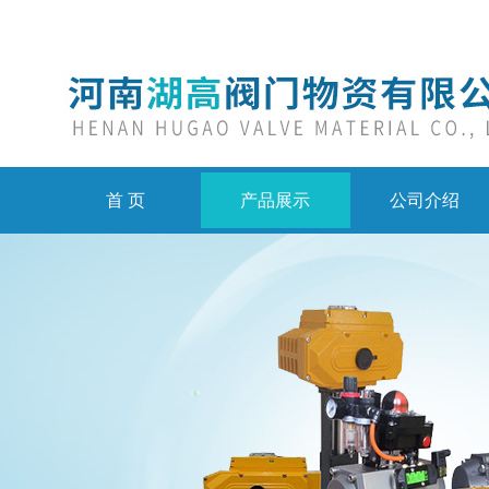
首 页
产品展示
公司介绍