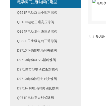
电动阀门_电动阀门选型
Q921F电动双由令塑料球阀
Q915N电动三通高压球阀
Q984F电动卫生级三通球阀
共 1 条记录
Q985F卫生级电动三通球阀
D971X不锈钢电动对夹蝶阀
D971X电动UPVC塑料蝶阀
D971调节型电动软密封蝶阀
D971X电动软密封对夹蝶阀
D971F-16电动对夹四氟蝶阀
Q971F电动意大利式球阀