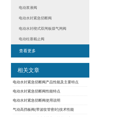
电动浆液阀
电动水封紧急切断阀
电动水封楔式双闸板煤气闸阀
电动柱塞截止阀
查看更多
相关文章
电动水封紧急切断阀产品性能及主要特点
电动水封紧急切断阀性能特点
电动水封紧急切断阀使用说明
气动高挡板阀(带波纹管密封)技术性能