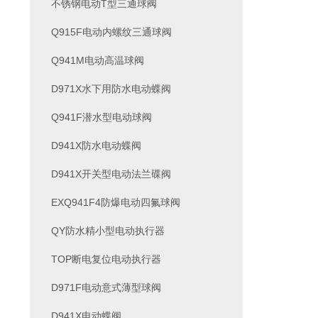
不锈钢电动T型三通球阀
Q915F电动内螺纹三通球阀
Q941M电动高温球阀
D971X水下用防水电动蝶阀
Q941F潜水型电动球阀
D941X防水电动蝶阀
D941X开关型电动法兰碟阀
EXQ941F4防爆电动四氟球阀
QY防水精小型电动执行器
TOP断电复位电动执行器
D971F电动意式薄型球阀
D941X电动蝶阀