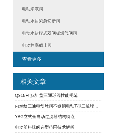
电动浆液阀
电动水封紧急切断阀
电动水封楔式双闸板煤气闸阀
电动柱塞截止阀
查看更多
相关文章
Q915F电动T型三通球阀性能规范
内螺纹三通电动球阀不锈钢电动T型三通球阀技术操作
YBG立式全自动过滤器结构特点
电动塑料球阀选型范围技术解析