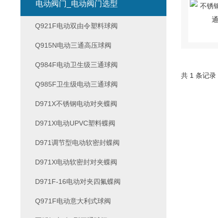
电动阀门_电动阀门选型
Q921F电动双由令塑料球阀
Q915N电动三通高压球阀
Q984F电动卫生级三通球阀
共 1 条记录
Q985F卫生级电动三通球阀
D971X不锈钢电动对夹蝶阀
D971X电动UPVC塑料蝶阀
D971调节型电动软密封蝶阀
D971X电动软密封对夹蝶阀
D971F-16电动对夹四氟蝶阀
Q971F电动意大利式球阀