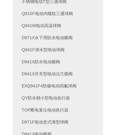
不锈钢电动T型三通球阀
Q915F电动内螺纹三通球阀
Q941M电动高温球阀
D971X水下用防水电动蝶阀
Q941F潜水型电动球阀
D941X防水电动蝶阀
D941X开关型电动法兰碟阀
EXQ941F4防爆电动四氟球阀
QY防水精小型电动执行器
TOP断电复位电动执行器
D971F电动意式薄型球阀
D941X电动蝶阀