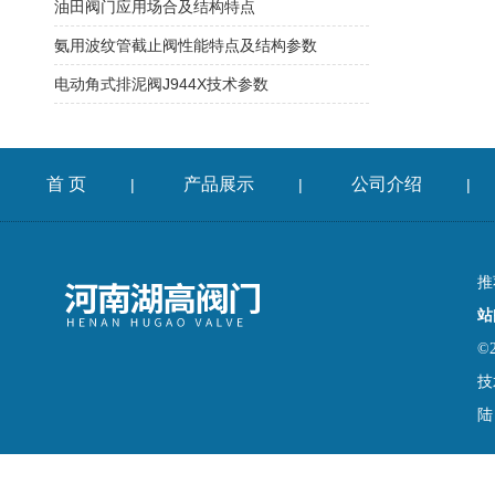
油田阀门应用场合及结构特点
氨用波纹管截止阀性能特点及结构参数
电动角式排泥阀J944X技术参数
首 页
产品展示
公司介绍
|
|
|
推
站
©
技
陆