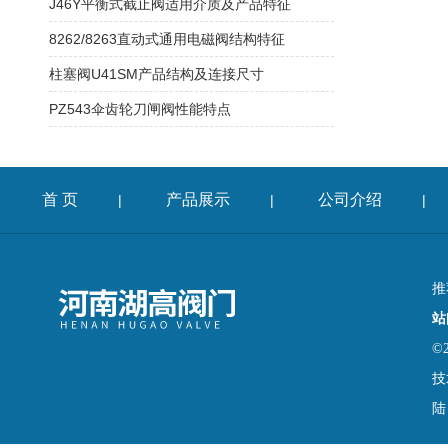
J46Y平衡式截止阀适用介质及产品特征
8262/8263直动式通用电磁阀结构特征
柱塞阀U41SM产品结构及连接尺寸
PZ543伞齿轮刀闸阀性能特点
首 页
产品展示
公司介绍
|
|
|
推
站
©
技
陆