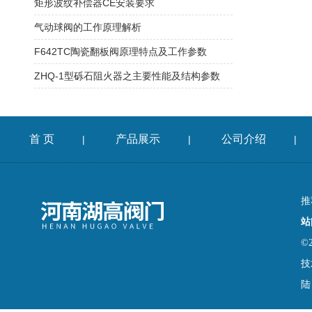
矩形波纹补偿器CE安装要求
气动球阀的工作原理解析
F642TC陶瓷翻板阀原理特点及工作参数
ZHQ-1型砾石阻火器之主要性能及结构参数
首 页
产品展示
公司介绍
|
|
|
推
站
©
技
陆