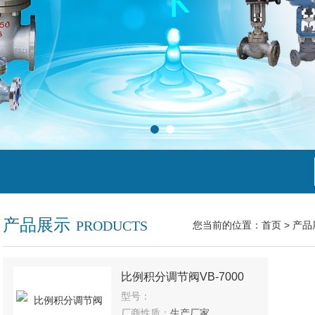
产品展示
PRODUCTS
您当前的位置：
首页
>
产品
比例积分调节阀VB-7000
型号：
厂商性质：
生产厂家