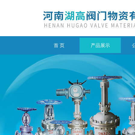
首 页
产品展示