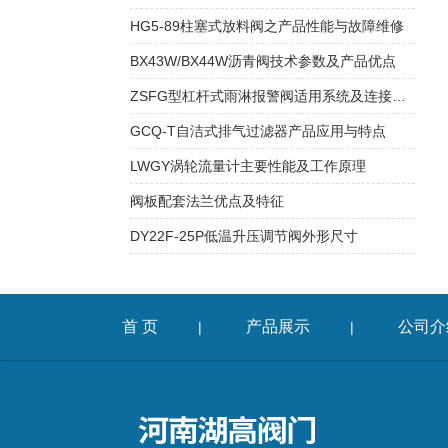
HG5-89柱塞式放料阀之产品性能与故障维修
BX43W/BX44W沥青阀技术参数及产品优点
ZSFG型杠杆式雨淋报警阀适用系统及连接尺寸
GCQ-T自洁式排气过滤器产品应用与特点
LWGY涡轮流量计主要性能及工作原理
阀板配套法兰优点及特征
DY22F-25P低温升压调节阀外形尺寸
首 页
产品展示
公司介
|
|