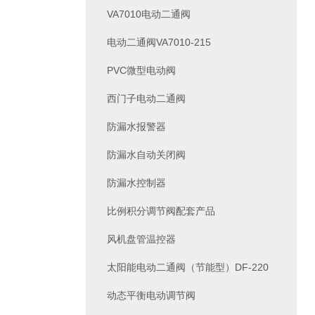
VA7010电动二通阀
电动二通阀VA7010-215
PVC微型电动阀
西门子电动二通阀
防漏水报警器
防漏水自动关闭阀
防漏水控制器
比例积分调节阀配套产品
风机盘管温控器
太阳能电动二通阀（节能型）DF-220
动态平衡电动调节阀