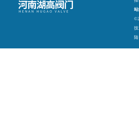
推
站
©
技
陆