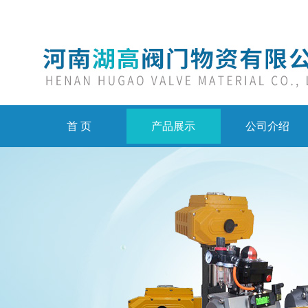
首 页
产品展示
公司介绍