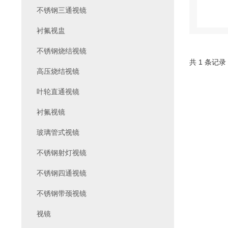
不锈钢三通视镜
衬氟视盅
不锈钢烧结视镜
共 1 条记录
高压烧结视镜
叶轮直通视镜
衬氟视镜
玻璃管式视镜
不锈钢射灯视镜
不锈钢四通视镜
不锈钢带颈视镜
视镜