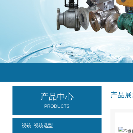
产品展
产品中心
PRODUCTS
视镜_视镜选型