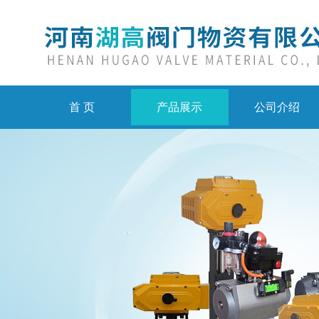
首 页
产品展示
公司介绍