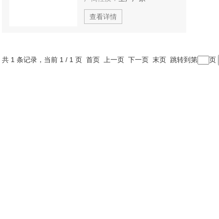
查看详情
共 1 条记录，当前 1 / 1 页 首页 上一页 下一页 末页 跳转到第
页