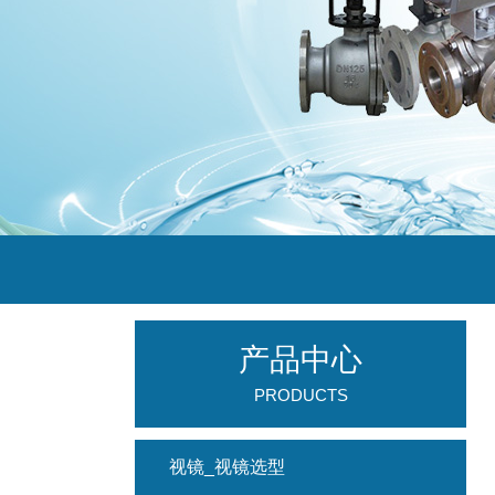
产品中心
PRODUCTS
视镜_视镜选型