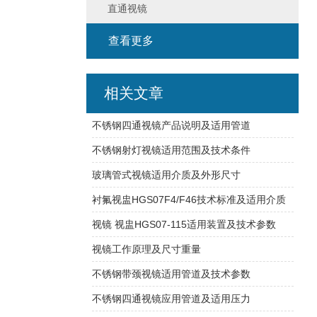
直通视镜
查看更多
相关文章
不锈钢四通视镜产品说明及适用管道
不锈钢射灯视镜适用范围及技术条件
玻璃管式视镜适用介质及外形尺寸
衬氟视盅HGS07F4/F46技术标准及适用介质
视镜 视盅HGS07-115适用装置及技术参数
视镜工作原理及尺寸重量
不锈钢带颈视镜适用管道及技术参数
不锈钢四通视镜应用管道及适用压力