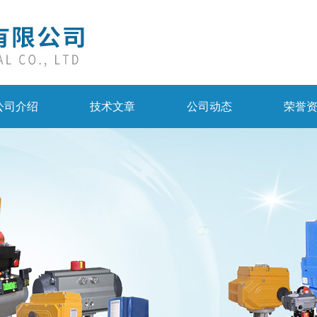
公司介绍
技术文章
公司动态
荣誉