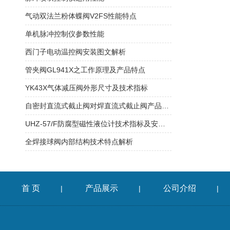
气动双法兰粉体蝶阀V2FS性能特点
单机脉冲控制仪参数性能
西门子电动温控阀安装图文解析
管夹阀GL941X之工作原理及产品特点
YK43X气体减压阀外形尺寸及技术指标
自密封直流式截止阀对焊直流式截止阀产品应用
UHZ-57/F防腐型磁性液位计技术指标及安装说明
全焊接球阀内部结构技术特点解析
首 页
产品展示
公司介绍
|
|
|