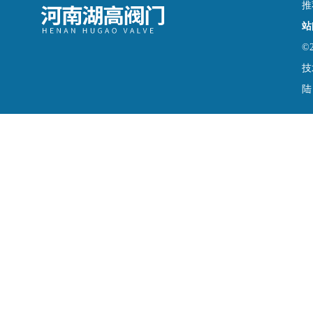
推
站
©
技
陆