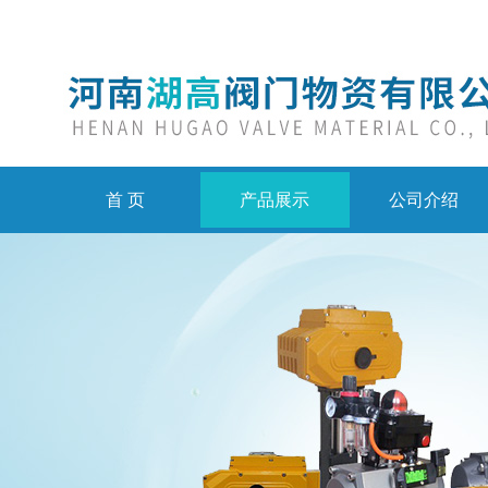
首 页
产品展示
公司介绍