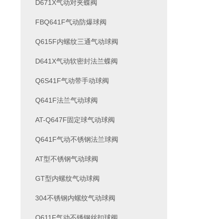
D671X气动对夹蝶阀
FBQ641F气动防爆球阀
Q615F内螺纹三通气动球阀
D641X气动软密封法兰蝶阀
Q6S41F气动带手动球阀
Q641F法兰气动球阀
AT-Q647F固定球气动球阀
Q641F气动不锈钢法兰球阀
AT型不锈钢气动球阀
GT型内螺纹气动球阀
304不锈钢内螺纹气动球阀
Q611F气动不锈钢丝扣球阀