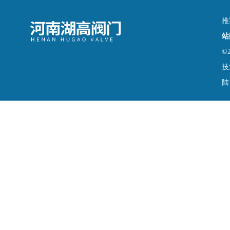
推
站
©
技
陆