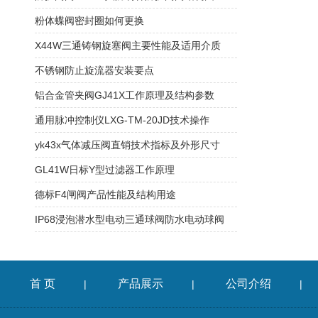
粉体蝶阀密封圈如何更换
X44W三通铸钢旋塞阀主要性能及适用介质
不锈钢防止旋流器安装要点
铝合金管夹阀GJ41X工作原理及结构参数
通用脉冲控制仪LXG-TM-20JD技术操作
yk43x气体减压阀直销技术指标及外形尺寸
GL41W日标Y型过滤器工作原理
德标F4闸阀产品性能及结构用途
IP68浸泡潜水型电动三通球阀防水电动球阀
首 页
产品展示
公司介绍
|
|
|