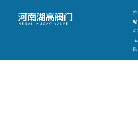
推
站
©
技
陆