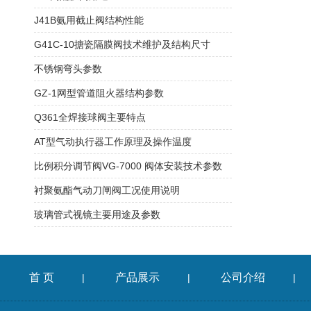
J41B氨用截止阀结构性能
G41C-10搪瓷隔膜阀技术维护及结构尺寸
不锈钢弯头参数
GZ-1网型管道阻火器结构参数
Q361全焊接球阀主要特点
AT型气动执行器工作原理及操作温度
比例积分调节阀VG-7000 阀体安装技术参数
衬聚氨酯气动刀闸阀工况使用说明
玻璃管式视镜主要用途及参数
首 页
产品展示
公司介绍
|
|
|