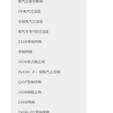
氧气活塞切断阀
OF氧气过滤器
全铜氧气过滤器
氧气专用Y型过滤器
Z11W青铜闸阀
青铜闸阀
J41W美式截止阀
Hy41W（F）铜氧气止回阀
Q41F型铜球阀
J41W铜截止阀
Z45W闸阀
Z45W-10T黄铜闸阀