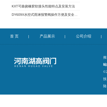
KXT可曲挠橡胶软接头性能特点及安装方法
DY609X水控式雨淋报警阀操作方便及安全可靠
首 页
产品展示
公司介绍
|
|
|
推
站
©
技
陆