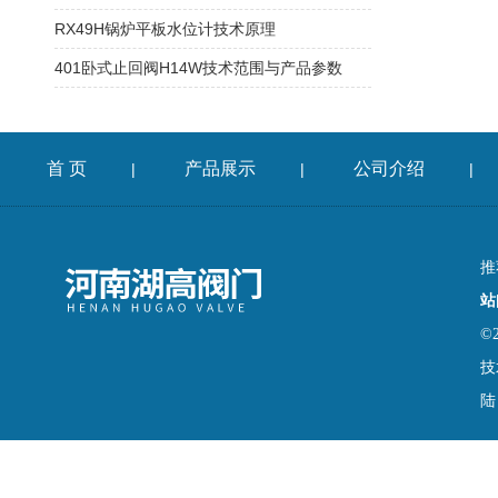
RX49H锅炉平板水位计技术原理
401卧式止回阀H14W技术范围与产品参数
首 页
产品展示
公司介绍
|
|
|
推
站
©
技
陆