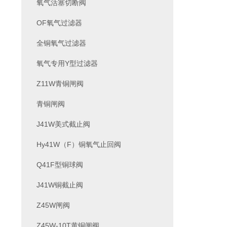
氧气活塞切断阀
OF氧气过滤器
全铜氧气过滤器
氧气专用Y型过滤器
Z11W青铜闸阀
青铜闸阀
J41W美式截止阀
Hy41W（F）铜氧气止回阀
Q41F型铜球阀
J41W铜截止阀
Z45W闸阀
Z45W-10T黄铜闸阀