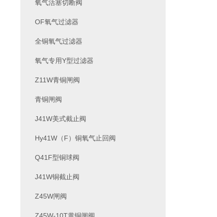
氧气活塞切断阀
OF氧气过滤器
全铜氧气过滤器
氧气专用Y型过滤器
Z11W青铜闸阀
青铜闸阀
J41W美式截止阀
Hy41W（F）铜氧气止回阀
Q41F型铜球阀
J41W铜截止阀
Z45W闸阀
Z45W-10T黄铜闸阀