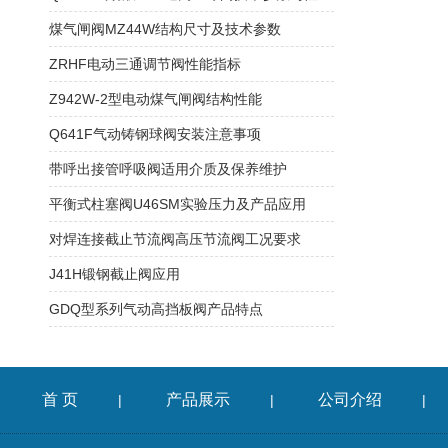
煤气闸阀MZ44W结构尺寸及技术参数
ZRHF电动三通调节阀性能指标
Z942W-2型电动煤气闸阀结构性能
Q641F气动铸钢球阀安装注意事项
带呼出接管呼吸阀适用介质及保养维护
平衡式柱塞阀U46SM实验压力及产品应用
对焊连接截止节流阀高压节流阀工况要求
J41H锻钢截止阀应用
GDQ型系列气动高挡板阀产品特点
首 页
产品展示
公司介绍
|
|
|