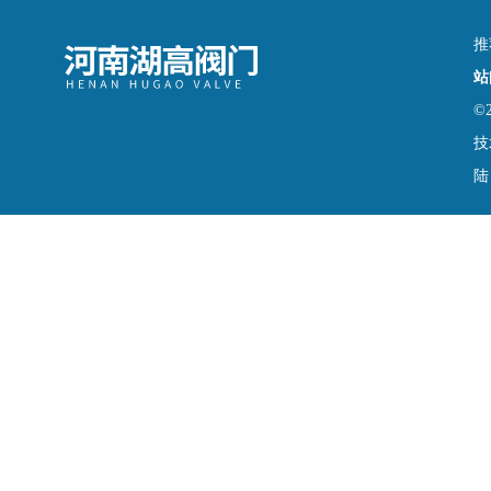
推
站
©
技
陆