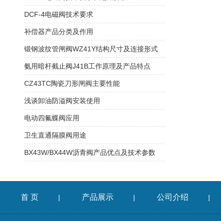
DCF-4电磁阀技术要求
补偿器产品分类及作用
锻钢波纹管闸阀WZ41Y结构尺寸及连接形式
氨用暗杆截止阀J41B工作原理及产品特点
CZ43TC陶瓷刀形闸阀主要性能
浅谈卸油防溢阀安装使用
​电动四氟蝶阀应用
卫生直通隔膜阀用途
BX43W/BX44W沥青阀产品优点及技术参数
首 页
产品展示
公司介绍
|
|
|