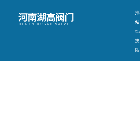
推
站
©
技
陆