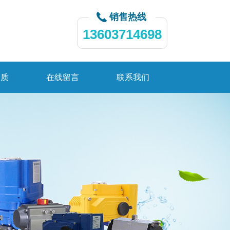
销售热线
13603714698
资质
在线留言
联系我们