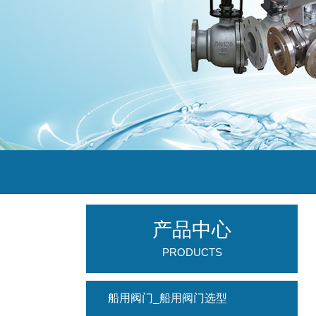
产品中心
PRODUCTS
船用阀门_船用阀门选型