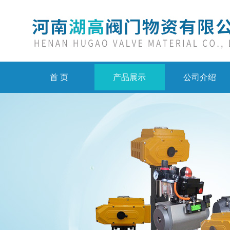
首 页
产品展示
公司介绍