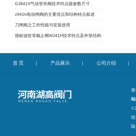
GJ841X气动管夹阀技术特点级参数尺寸
z941h电动闸阀的主要优点和结构特点叙述
刀闸阀之工作性能与安装使用
德标波纹管截止阀WJ41H技术特点及外形结构
首 页
产品展示
公司介绍
|
|
|
推
站
©
技
陆