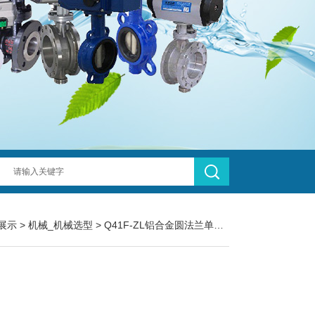
展示
>
机械_机械选型
>
Q41F-ZL铝合金圆法兰单相球阀