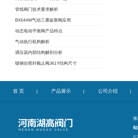
管线阀门技术要求解析
BX644W气动三通旋塞阀应用
动态电动平衡阀产品特点
气动执行机构解析
调压器内部结构解剖分析
锻钢自密封截止阀J61Y结构尺寸
首 页
产品展示
公司介绍
|
|
|
推
站
©