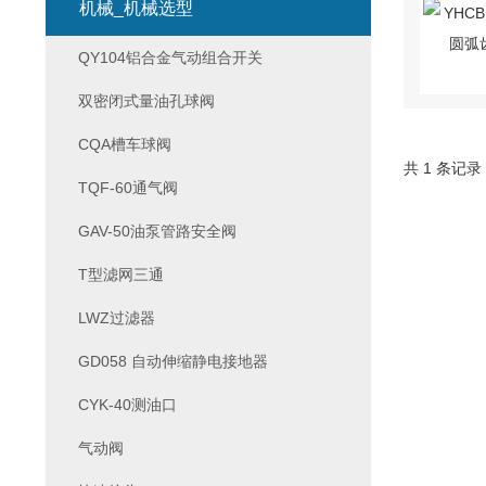
机械_机械选型
QY104铝合金气动组合开关
双密闭式量油孔球阀
CQA槽车球阀
共 1 条记录
TQF-60通气阀
GAV-50油泵管路安全阀
T型滤网三通
LWZ过滤器
GD058 自动伸缩静电接地器
CYK-40测油口
气动阀