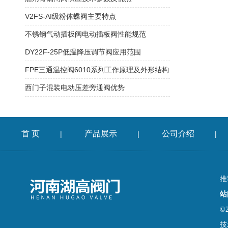
V2FS-AI级粉体蝶阀主要特点
不锈钢气动插板阀电动插板阀性能规范
DY22F-25P低温降压调节阀应用范围
FPE三通温控阀6010系列工作原理及外形结构
西门子混装电动压差旁通阀优势
首 页
产品展示
公司介绍
|
|
|
推
站
©
技