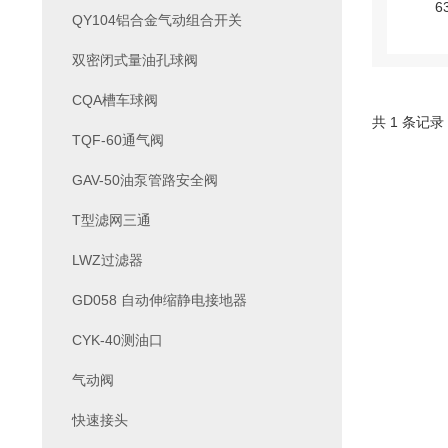
QY104铝合金气动组合开关
双密闭式量油孔球阀
CQA槽车球阀
共 1 条记录
TQF-60通气阀
GAV-50油泵管路安全阀
T型滤网三通
LWZ过滤器
GD058 自动伸缩静电接地器
CYK-40测油口
气动阀
快速接头