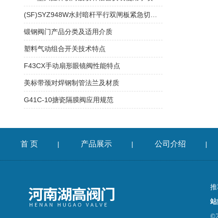
(SF)SYZ948W水封暗杆平行双闸板紧急切断阀主要性能及应用行业
锻钢阀门产品分类及适用介质
塑料气动组合开关技术特点
F43CX手动扇形眼镜阀性能特点
美标带颈对焊钢制管法兰及材质
G41C-10搪瓷隔膜阀应用规范
首 页
产品展示
公司介绍
|
|
|
推
站
©