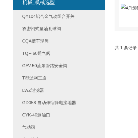
机械_机械选型
QY104铝合金气动组合开关
双密闭式量油孔球阀
CQA槽车球阀
共 1 条记录
TQF-60通气阀
GAV-50油泵管路安全阀
T型滤网三通
LWZ过滤器
GD058 自动伸缩静电接地器
CYK-40测油口
气动阀