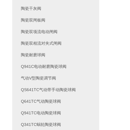
陶瓷干灰阀
陶瓷双闸板阀
陶瓷双项流电动闸阀
陶瓷双相流对夹式闸阀
陶瓷耐磨球阀
Q941C电动耐磨陶瓷球阀
气动V型陶瓷调节阀
QS641TC气动带手动陶瓷球阀
Q641TC气动陶瓷球阀
Q941TC电动陶瓷球阀
Q341TC蜗轮陶瓷球阀