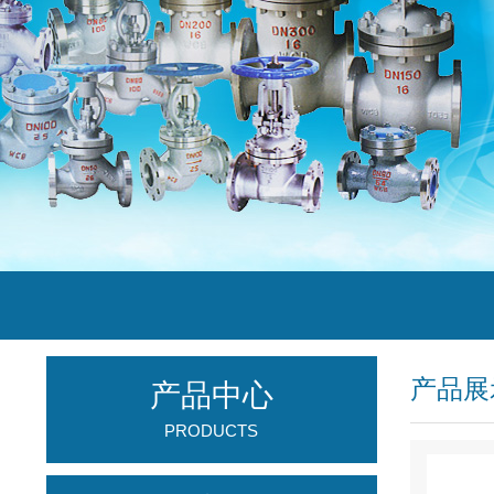
产品展
产品中心
PRODUCTS