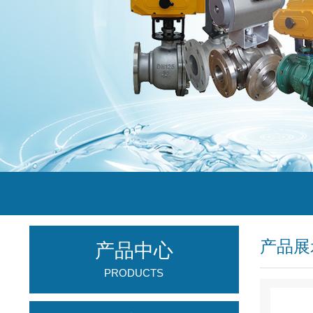
产品展
产品中心
PRODUCTS