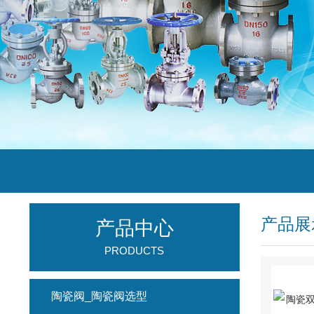
产品展
产品中心
PRODUCTS
陶瓷阀_陶瓷阀选型