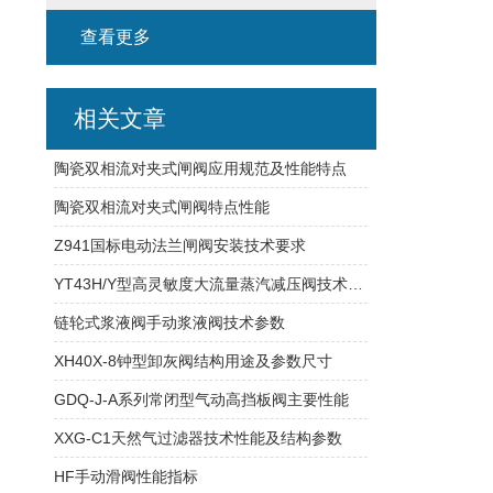
查看更多
相关文章
陶瓷双相流对夹式闸阀应用规范及性能特点
陶瓷双相流对夹式闸阀特点性能
Z941国标电动法兰闸阀安装技术要求
YT43H/Y型高灵敏度大流量蒸汽减压阀技术参数及外形尺寸
链轮式浆液阀手动浆液阀技术参数
XH40X-8钟型卸灰阀结构用途及参数尺寸
GDQ-J-A系列常闭型气动高挡板阀主要性能
XXG-C1天然气过滤器技术性能及结构参数
HF手动滑阀性能指标