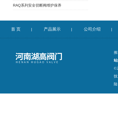
RAQ系列安全切断阀维护保养
首 页
产品展示
公司介绍
|
|
|
推
站
©
技
陆