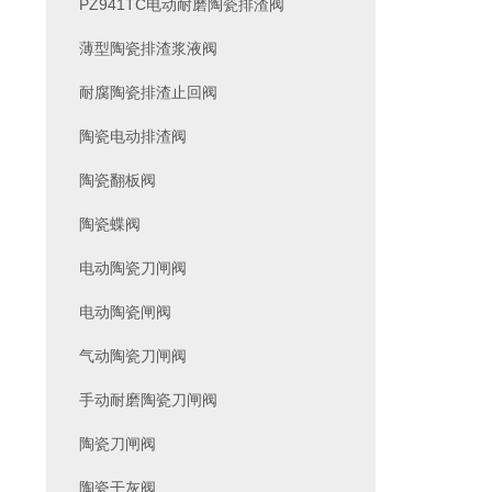
PZ941TC电动耐磨陶瓷排渣阀
薄型陶瓷排渣浆液阀
耐腐陶瓷排渣止回阀
陶瓷电动排渣阀
陶瓷翻板阀
陶瓷蝶阀
电动陶瓷刀闸阀
电动陶瓷闸阀
气动陶瓷刀闸阀
手动耐磨陶瓷刀闸阀
陶瓷刀闸阀
陶瓷干灰阀